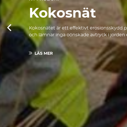
Kokosnät
Kokosnätet är ett effektivt erosionsskydd 
och lämnar inga oönskade avtryck i jorden e
LÄS MER