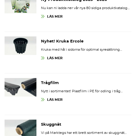
Nu kan ni ladda ner vår nya 80 sidiga produktkatalog…
LÄS MER
Nyhet! Kruka Ercole
Kruka med hål i sidorna för optimal syresättning…
LÄS MER
Trågfilm
Nytt i sortimentet! Plastfilm i PE för odling i tråg…
LÄS MER
Skuggnät
Vi på Marktegs har ett brett sortiment av skuggnät…