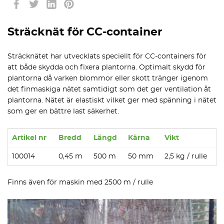
Sträcknät för CC-container
Sträcknätet har utvecklats speciellt för CC-containers för
att både skydda och fixera plantorna. Optimalt skydd för
plantorna då varken blommor eller skott tränger igenom
det finmaskiga nätet samtidigt som det ger ventilation åt
plantorna. Nätet är elastiskt vilket ger med spänning i nätet
som ger en bättre last säkerhet.
Artikel nr
Bredd
Längd
Kärna
Vikt
100014
0,45 m
500 m
50 mm
2,5 kg / rulle
Finns även för maskin med 2500 m / rulle