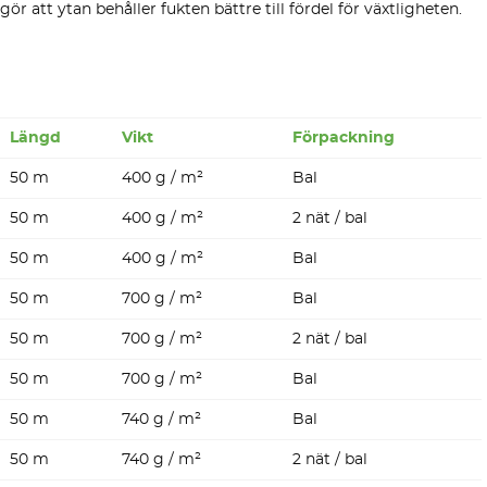
 gör att ytan behåller fukten bättre till fördel för växtligheten.
Längd
Vikt
Förpackning
50 m
400 g / m²
Bal
Ny
hemsida
50 m
400 g / m²
2 nät / bal
50 m
400 g / m²
Bal
50 m
700 g / m²
Bal
50 m
700 g / m²
2 nät / bal
50 m
700 g / m²
Bal
50 m
740 g / m²
Bal
50 m
740 g / m²
2 nät / bal