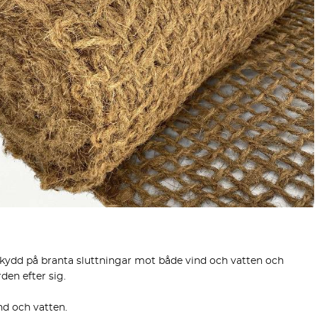
sskydd på branta sluttningar mot både vind och vatten och
den efter sig.
nd och vatten.