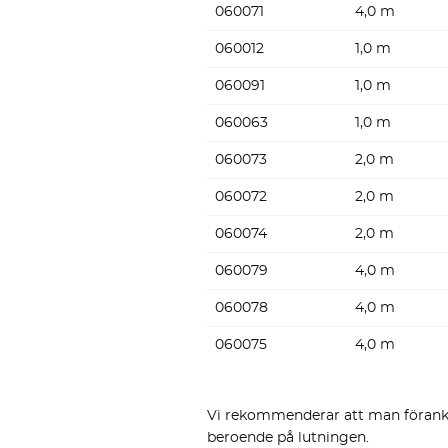
060071
4,0 m
060012
1,0 m
060091
1,0 m
060063
1,0 m
060073
2,0 m
060072
2,0 m
060074
2,0 m
060079
4,0 m
060078
4,0 m
060075
4,0 m
Vi rekommenderar att man förank
beroende på lutningen.