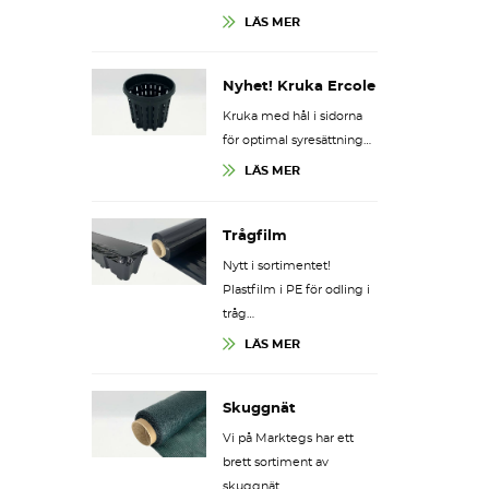
LÄS MER
Nyhet! Kruka Ercole
Kruka med hål i sidorna
för optimal syresättning…
LÄS MER
Trågfilm
Nytt i sortimentet!
Plastfilm i PE för odling i
tråg…
LÄS MER
Skuggnät
Vi på Marktegs har ett
brett sortiment av
skuggnät…