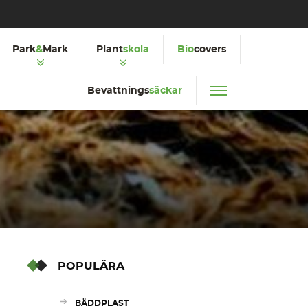
Park
&
Mark
Plant
skola
Bio
covers
Bevattnings
säckar
POPULÄRA
BÄDDPLAST