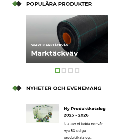
POPULÄRA PRODUKTER
SVART MARKTÄCKVÄV
FÖR HÅLLBART
Marktäckväv
Fiberd
NYHETER OCH EVENEMANG
Ny Produktkatalog
2025 - 2026
Nu kan ni ladda ner vår
nya 80 sidiga
produktkatalog…