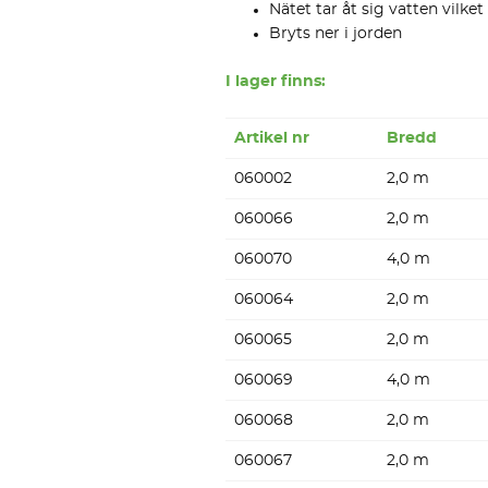
Nätet tar åt sig vatten vilket
Bryts ner i jorden
I lager finns:
Artikel nr
Bredd
060002
2,0 m
060066
2,0 m
060070
4,0 m
060064
2,0 m
060065
2,0 m
060069
4,0 m
060068
2,0 m
060067
2,0 m