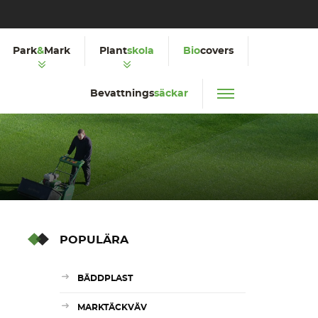
Park
&
Mark
Plant
skola
Bio
covers
Bevattnings
säckar
POPULÄRA
BÄDDPLAST
MARKTÄCKVÄV