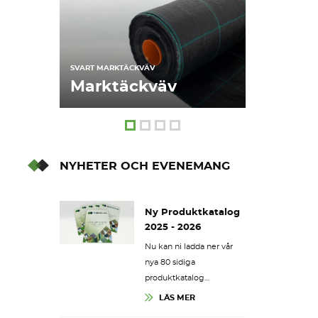
SVART MARKTÄCKVÄV
FÖR HÅLLBART
Marktäckväv
Fiberd
NYHETER OCH EVENEMANG
Ny Produktkatalog
2025 - 2026
Nu kan ni ladda ner vår
nya 80 sidiga
produktkatalog…
LÄS MER