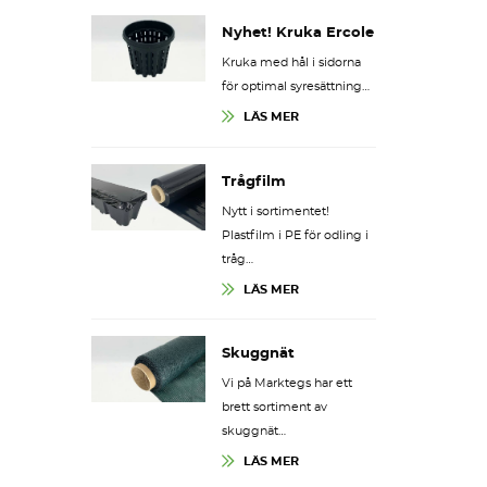
Nyhet! Kruka Ercole
Kruka med hål i sidorna
för optimal syresättning…
LÄS MER
Trågfilm
Nytt i sortimentet!
Plastfilm i PE för odling i
tråg…
LÄS MER
Skuggnät
Vi på Marktegs har ett
brett sortiment av
skuggnät…
LÄS MER