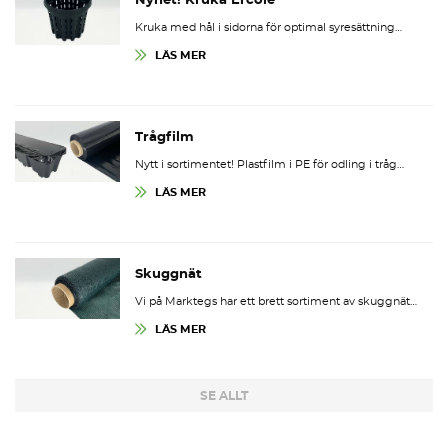
Nyhet! Kruka Ercole
Kruka med hål i sidorna för optimal syresättning…
LÄS MER
Trågfilm
Nytt i sortimentet! Plastfilm i PE för odling i tråg…
LÄS MER
Skuggnät
Vi på Marktegs har ett brett sortiment av skuggnät…
LÄS MER
SE ALLT