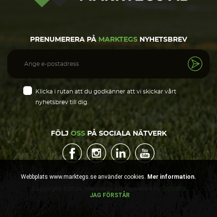
PRENUMERERA PÅ
MARKTEGS
NYHETSBREV
Klicka i rutan att du godkänner att vi skickar vårt
nyhetsbrev till dig.
FÖLJ
OSS
PÅ SOCIALA NÄTVERK
Webbplats www.marktegs.se använder cookies.
Mer information.
Copyright ©2024. Marktegs AB Powered by
OCURIS
JAG FÖRSTÅR