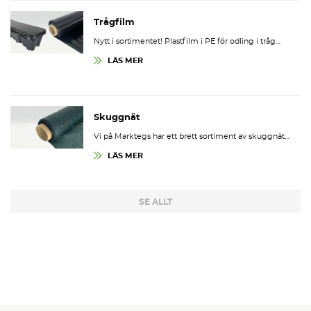
Trågfilm
Nytt i sortimentet! Plastfilm i PE för odling i tråg…
LÄS MER
Skuggnät
Vi på Marktegs har ett brett sortiment av skuggnät…
LÄS MER
SE ALLT