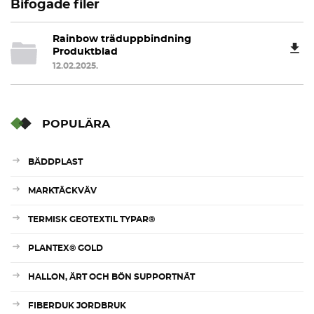
Bifogade filer
Rainbow träduppbindning
Produktblad
12.02.2025.
POPULÄRA
BÄDDPLAST
MARKTÄCKVÄV
TERMISK GEOTEXTIL TYPAR®
PLANTEX® GOLD
HALLON, ÄRT OCH BÖN SUPPORTNÄT
FIBERDUK JORDBRUK