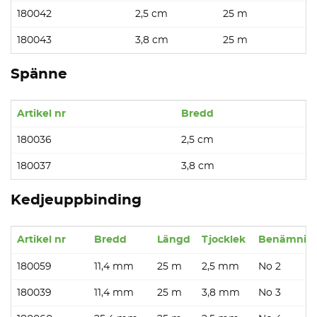
180042
2,5 cm
25 m
180043
3,8 cm
25 m
Spänne
Artikel nr
Bredd
180036
2,5 cm
180037
3,8 cm
Kedjeuppbinding
Artikel nr
Bredd
Längd
Tjocklek
Benämnin
180059
11,4 mm
25 m
2,5 mm
No 2
180039
11,4 mm
25 m
3,8 mm
No 3