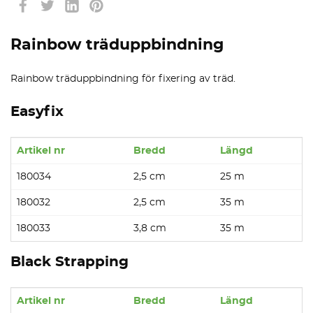
Rainbow träduppbindning
Rainbow träduppbindning för fixering av träd.
Easyfix
Artikel nr
Bredd
Längd
180034
2,5 cm
25 m
180032
2,5 cm
35 m
180033
3,8 cm
35 m
Black Strapping
Artikel nr
Bredd
Längd