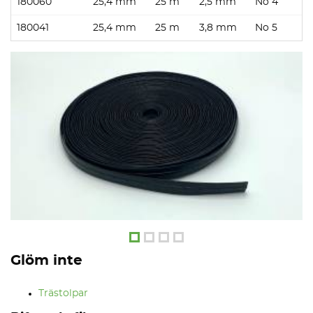
180060
25,4 mm
25 m
2,5 mm
No 4
180041
25,4 mm
25 m
3,8 mm
No 5
Glöm inte
Trästolpar