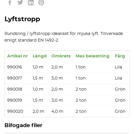
Lyftstropp
Rundsling / lyftstropp idealiskt för mjuka lyft. Tillverkade
enligt standard EN 1492-2.
Artikel nr
Längd
Omkrets
Max belastning
Färg
990016
1,0 m
2,0 m
1 ton
Lila
990017
1,5 m
3,0 m
1 ton
Lila
990018
1,0 m
2,0 m
2 ton
Grön
990019
1,5 m
3,0 m
2 ton
Grön
990020
2,0 m
4,0 m
2 ton
Grön
Bifogade filer