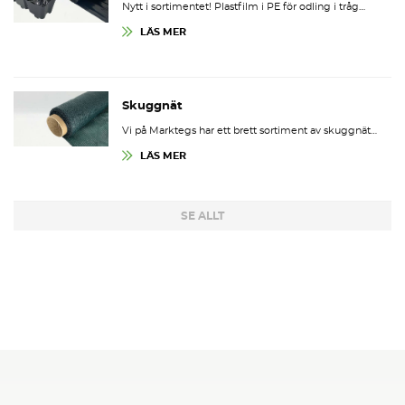
Nytt i sortimentet! Plastfilm i PE för odling i tråg…
LÄS MER
Skuggnät
Vi på Marktegs har ett brett sortiment av skuggnät…
LÄS MER
SE ALLT