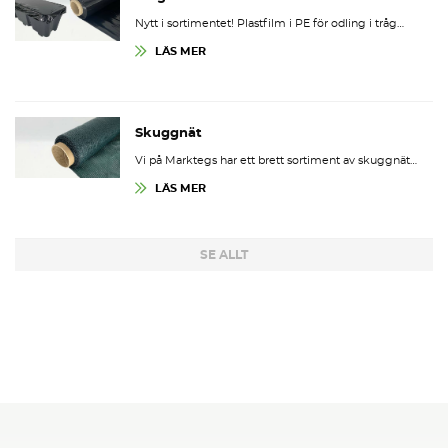
Nytt i sortimentet! Plastfilm i PE för odling i tråg…
LÄS MER
Skuggnät
Vi på Marktegs har ett brett sortiment av skuggnät…
LÄS MER
SE ALLT